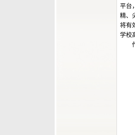
平台
精、
将有
学校