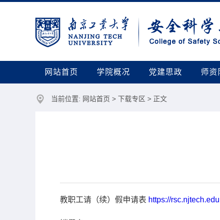
网站首页
学院概况
党建思政
师资
当前位置:
网站首页
>
下载专区
> 正文
教职工请（续）假申请表
https://rsc.njtech.e