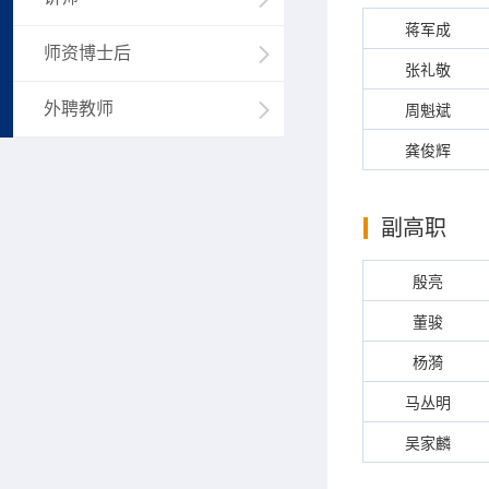
蒋军成
师资博士后
张礼敬
外聘教师
周魁斌
龚俊辉
副高职
殷亮
董骏
杨漪
马丛明
吴家麟