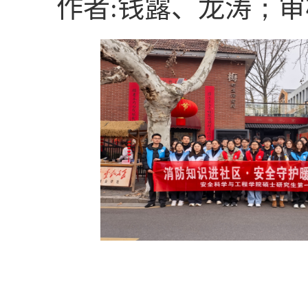
作者
:
钱露、龙涛
；
审