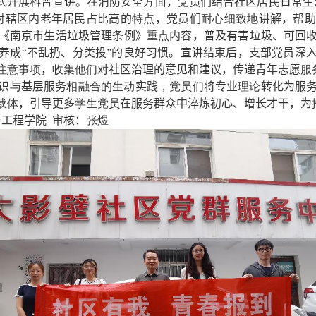
式
开展科普宣讲。
在
消防安全
方面
，
党员
们结合社区居民日常生
对辖区内老年居民占比高的
特点
，党员们
耐心细致地
讲解，帮
《南京市生活垃圾管理条例》
重点
内容，普及有害垃圾、可回
养成“不乱扔、分类投”的良好习惯。宣讲结束后，支部党员深
注意事项
，
收集他们对
社区治理的意见和建议，传递青年志愿
服
识
与
基层服务
相融合的生动
实践
，
党员们
将专业
理论
转化为服
载体
，引导更多
学生党员
在服务群众中淬炼初心、增长才干，为
工程学院  审核：
张煜