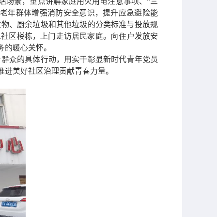
活场景，重点讲解家庭用火用电注意事项、“三
助老年群体增强消防安全意识，提升应急避险能
收物、厨余垃圾和其他垃圾的分类标准与投放
规
入社区楼栋，
上门
走访
居民家庭
。
向住户
发放安
务
的
暖心
关怀。
务
群众
的具体行动，
用实干彰显
新时代青年
党员
推进
美好社区治理贡献青春力量。