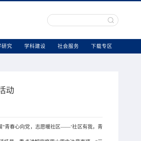
学研究
学科建设
社会服务
下载专区
活动
展
“
青春心向党，志愿暖社区——
‘
社区有我，青