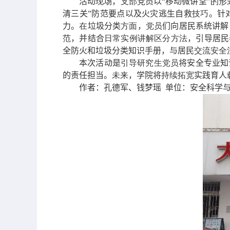
活动
现场
，
支部
党员以“移动微讲堂”
的形
清三关”防范要点以及火灾逃生自救
技巧
。针
力。
在
垃圾分类
方面
，
党员
们向居民系统讲解
范
，并结合
日常实例讲解区分方法
，引导居民
全防火和垃圾分类知识手册，与居民
交流安全
本次活动是
引导研究生党员
将安全专业知
的责任担当。
未来
，学院将
持续拓宽
实践育人
作者：孔德军、钱梦瑶  单位：安全科学与