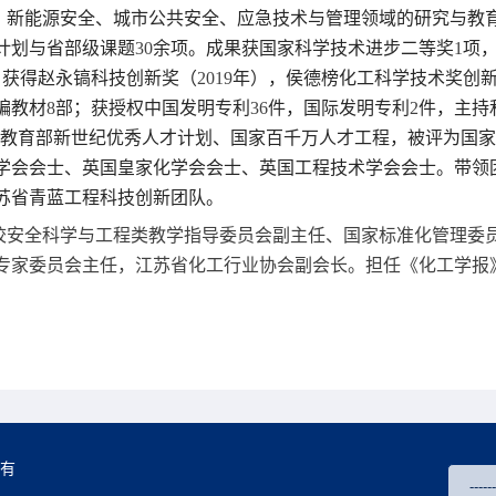
、新能源安全、城市公共安全、应急技术与管理领域的研究与教
计划与省部级课题
30
余项。成果获国家科学技术进步二等奖
1
项
，获得赵永镐科技创新奖（
2019
年），侯德榜化工科学技术奖创
编教材
8
部；获授权中国发明专利
36
件，国际发明专利
2
件，主持
教育部新世纪优秀人才计划、国家百千万人才工程，被评为国家
学会会士、英国皇家化学会会士、英国工程技术学会会士。带领
苏省青蓝工程科技创新团队。
校安全科学与工程类教学指导委员会副主任、国家标准化管理委
专家委员会主任，江苏省化工行业协会副会长。担任《化工学报
所有