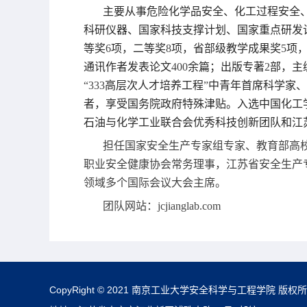
主要从事危险化学品安全、化工过程安全
科研仪器、国家科技支撑计划、国家重点研发
等奖
6
项，二等奖
8
项，省部级教学成果奖
5
项
通讯作者发表论文
400
余篇；出版专著
2
部，主
“333
高层次人才培养工程
”
中青年首席科学家、
者，享受国务院政府特殊津贴。入选中国化工
石油与化学工业联合会优秀科技创新团队和江
担任国家安全生产专家组专家、教育部高
职业安全健康协会常务理事，江苏省安全生产
领域多个国际会议大会主席。
团队网站：jcjianglab.com
CopyRight © 2021 南京工业大学安全科学与工程学院 版权