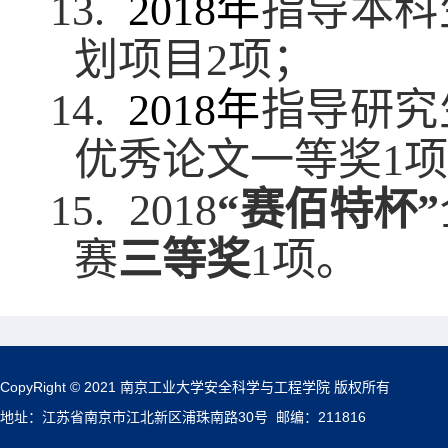
13.
2018
年
指导本科
划项目
2
项；
14.
2018
年
指导研究
优秀论文一等奖
1
项
2018
“
赛佰特杯
”
15.
赛
三等奖
1
项
。
CopyRight © 2021 南京工业大学安全科学与工程学院 版权所有
地址：江苏省南京市江北新区浦珠南路30号 邮编：211816