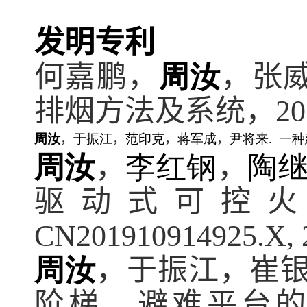
发明专利
何嘉鹏，
周汝
，张
排烟方法及系统，
20
周汝
，
于振江
，
范印克
，
蒋军成
，
尹将来
.
一种
周汝
，
李红钢
，
陶
驱动式可控
CN201910914925.X, 
周汝
，于振江，崔
阶梯、避难平台