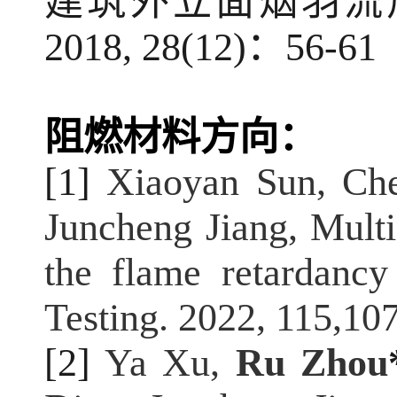
建筑外立面烟羽流
2018, 28(12)
：
56-61
阻燃材料方向：
[1]
Xiaoyan Sun, Ch
Juncheng Jiang, Multi
the flame retardancy
Testing. 2022, 115,10
[2]
Ya Xu,
Ru Zhou