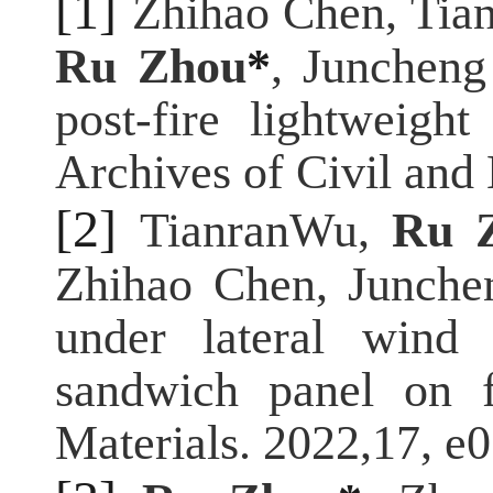
[1]
Zhihao Chen, Tia
Ru Zhou
*
, Juncheng
post-fire lightweigh
Archives of Civil and
[2]
TianranWu,
Ru 
Zhihao Chen, Junchen
under lateral wind 
sandwich panel on f
Materials. 2022,17, e