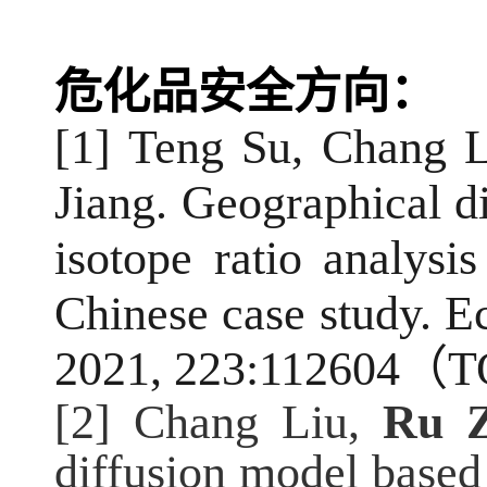
危化品安全方向：
[1] Teng Su, Chang L
Jiang. Geographical di
isotope ratio analysi
Chinese case study. E
2021, 223:112604
（
T
[2] Chang Liu,
Ru 
diffusion model base