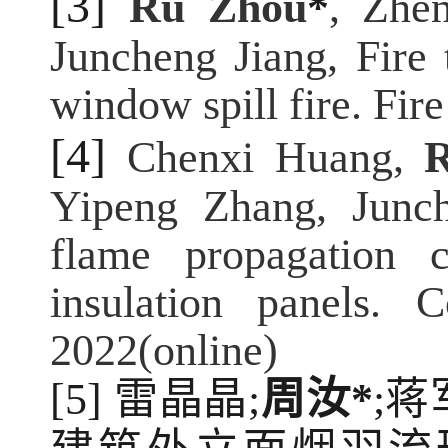
[3]
Ru Zhou
*
, Zhe
Juncheng Jiang, Fire 
window spill fire. Fir
[4]
Chenxi Huang,
Yipeng Zhang, Junch
flame propagation c
insulation panels. 
2022(online)
[5]
雷晶晶
;
周汝
*
;
蒋