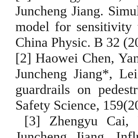
Juncheng Jiang. Simul
model for sensitivity
China Physic. B 32 (2
[2]
Haowei Chen, Yan
Juncheng Jiang*, Le
guardrails on pedest
Safety Science, 159(2
[3] Zhengyu Cai,
Juncheng Jiang. Infl