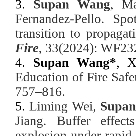
3.
Supan Wang
, M
Fernandez-Pello
.
Spot 
transition to propagat
Fire
, 33(2024): WF23
4.
Supan Wang*
, 
Education of Fire Safe
757–816.
5.
L
iming
Wei,
Supan
Jiang. Buffer effec
explosion under rapid 