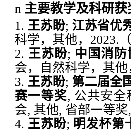
n
主要教学及
科研获
1.
王苏盼
;
江苏省优
科学，其他，
2
023
.
2.
王苏盼
;
中国消防
会，自然科学，其他
3.
王苏盼
;
第二届全
赛一等奖
,
公共安全
会
,
其他
,
省部一等奖
4.
王苏盼
;
明发杯第