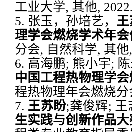
工业大学
,
其他
, 20
22
5.
张玉，孙培艺，
王
理学会燃烧学术年会
分会
,
自然科学
,
其他
6.
高海鹏
;
熊小宇
;
陈
中国工程热物理学会
程热物理年会燃烧分
7.
王苏盼
;
龚俊辉
;
王
生实践与创新作品大