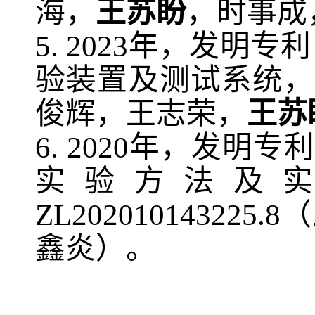
海，
王苏盼
，时事成
5
.
20
23
年，发明专利
验装置及测试系统，
俊辉，王志荣，
王苏
6
.
2020
年，发明专利
实验方法及
ZL
202010143225.8
（
鑫炎）。