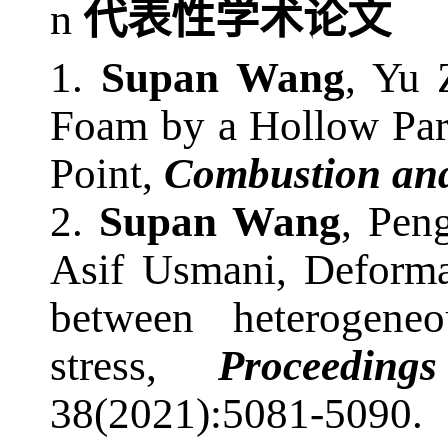
n
代表性学术
论文
1.
S
upan
Wang
, Yu 
Foam by a Hollow Parti
Point,
Combustion an
2.
Supan Wang
, Pen
Asif Usmani, Deformat
between heterogene
stress,
Proceedin
38(2021):5081-5090.