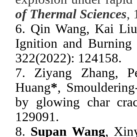
of Thermal Sciences
,
6.
Qin Wang, Kai Li
Ignition and Burning
322(2022): 124158.
7.
Z
iyang
Zhang, Pe
Huang
*
, Smouldering
by glowing char cra
129091.
8.
Supan Wang
, Xin