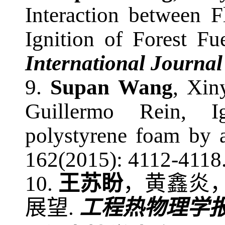
Interaction between 
Ignition of Forest F
International Journal
9
.
Supan Wang
, Xin
Guillermo Rein
, Ig
polystyrene foam by a
162(2015): 4112-4118
10.
王苏盼
，黄鑫炎
展望
.
工程热物理学