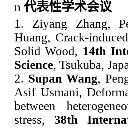
n
代表性学术会议
1.
Ziyang Zhang, Pe
Huang, Crack-induced
Solid Wood,
14th Int
Science
, Tsukuba
,
Jap
2.
Supan Wang
, Pen
Asif Usmani, Deformat
between heterogene
stress,
38th Intern