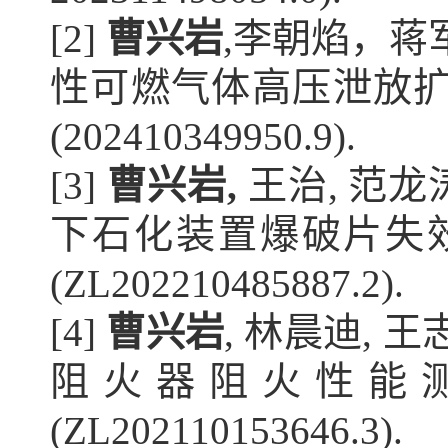
[2] 
曹兴岩
,李朝焰，蒋
性可燃气体高压泄放扩
(202410349950.9). 
[3] 
曹兴岩, 
王治, 范龙
下石化装置爆破片失效
(ZL202210485887.2). 
[4] 
曹兴岩
, 
林晨迪
, 
王
阻火器阻火性能
(ZL202110153646.3). 