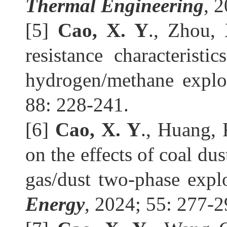
Thermal Engineering
, 
[5] 
Cao, X. Y
., Zhou,
resistance characteristi
hydrogen/methane explo
88: 228-241.
[6] 
Cao, X. Y
., Huang, 
on the effects of coal dus
gas/dust two-phase explo
Energy
, 2024; 55: 277-