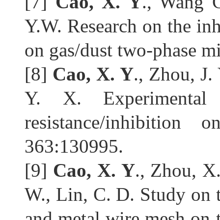
[7]
 Cao, X. Y
., Wang C
Y.W. Research on the inhib
on gas/dust two-phase mi
[8] 
Cao, X. Y
., Zhou, J.
Y. X. Experimental 
resistance/inhibition
363:130995.
[9] 
Cao, X. Y
., Zhou, X.
W., Lin, C. D. Study on t
and metal wire mesh on t