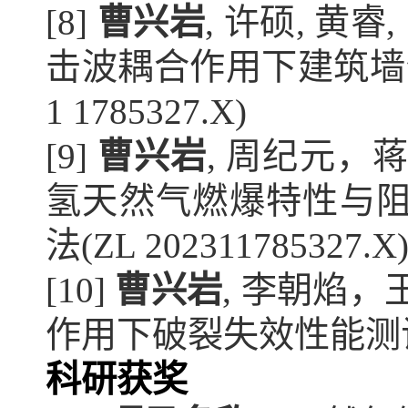
[8] 
曹兴岩
, 许硕, 黄
击波耦合作用下建筑墙体
1 1785327.X)
[9] 
曹兴岩
, 周纪元，
氢天然气燃爆特性与阻
法(ZL 202311785327.X
[10] 
曹兴岩
, 李朝焰
作用下破裂失效性能测试实验
科研获奖