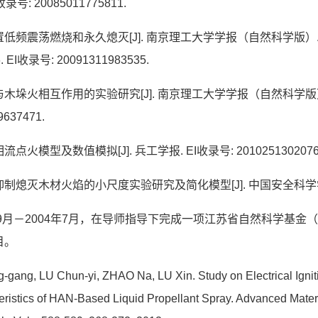
收录号
: 20085011775811.
置低频震荡燃烧和永久熄灭
[J].
南京理工大学学报（自然科学版）
. EI
收录号
: 20091311983535.
与木垛火相互作用的实验研究
[J].
南京理工大学学报（自然科学版
9637471.
相流点火模型及数值模拟
[J].
兵工学报
. EI
收录号
: 2010251302076
抑制熄灭木材火焰的小尺度实验研究及简化模型
[J].
中国安全科学
9
月－
2004
年
7
月，
在导师指导下完成一项江苏省自然科学基金（
目。
-gang, LU Chun-yi, ZHAO Na, LU Xin. Study on Electrical Ignit
eristics of HAN-Based Liquid Propellant Spray. Advanced Mater