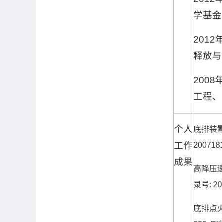
学基金
2012
释放与
2008
工程、
个人
底排装
工作
200718
成果
高降压
录号
: 2
底排点