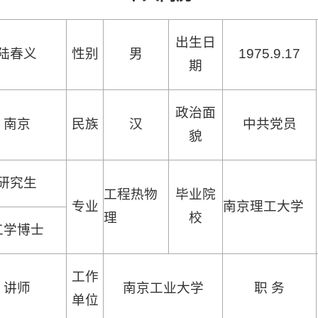
出生日
陆春义
性别
男
1975.9.17
期
政治面
南京
民族
汉
中共党员
貌
研究生
工程热物
毕业院
专业
南京理工大学
理
校
工学博士
工作
讲师
南京工业大学
职
务
单位