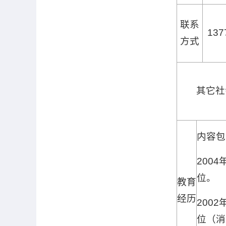
联系
137
方式
其它社
内容包
2004
位。
教育
经历
2002
位（消