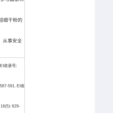
超细干粉的
，从事安全
 EI
收录号
:
 587-591. EI
收
 16(5): 629-