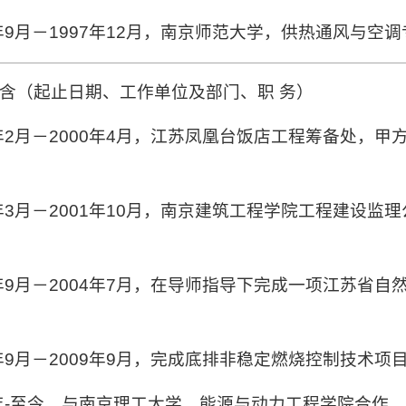
年
9
月－
1997
年
12
月，南京师范大学，供热通风与空调
含（起止日期、工作单位及部门、职
务）
年
2
月－
2000
年
4
月，江苏凤凰台饭店工程筹备处，甲
年
3
月－
2001
年
10
月，南京建筑工程学院工程建设监理
年
9
月－
2004
年
7
月，
在导师指导下完成一项江苏省自
年
9
月－
2009
年
9
月，完成底排非稳定燃烧控制技术项
年
-
至今，与南京理工大学，能源与动力工程学院合作，