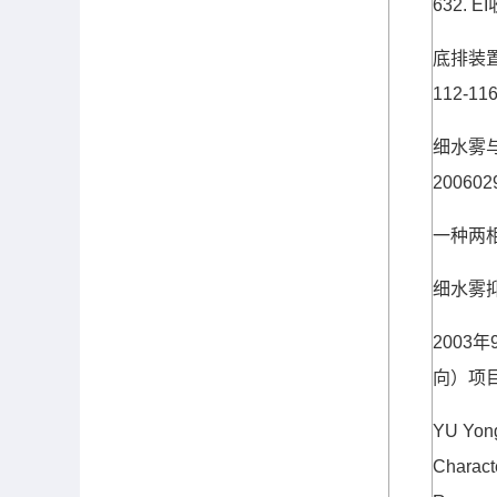
632. EI
底排装
112-116
细水雾
200602
一种两
细水雾
2003
年
向）项
YU Yong
Charact