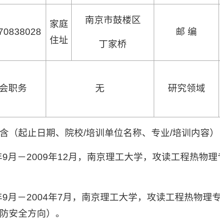
南京市鼓楼区
家庭
70838028
邮
编
住址
丁家桥
会职务
无
研究领域
含（起止日期、院校
/
培训单位名称、专业
/
培训内容）
年
9
月－
2009
年
12
月，南京理工大学，攻读工程热物理
年
9
月－
2004
年
7
月，南京理工大学，攻读工程热物理
防安全方向）。