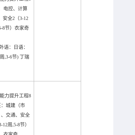
：电控、计算
、安全
2
（
3-12
5-8
节）衣家奇
外语：日语：
周
,3-6
节
)
丁瑞
能力提升工程
8
班：城建（市
）、交通、安全
3-12
周
,5-8
节）
衣家奇