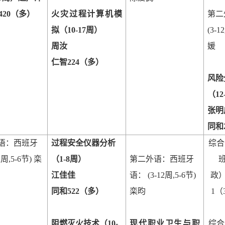
420
（多）
火灾过程计算机模
第二
拟（
10-17
周）
(3-12
周汝
媛
仁智
224
（多）
风险
（
12
张明
同和
语：西班牙
过程安全仪器分析
综合
2
周
,5-6
节
)
栾
（
1-8
周）
第二外语：西班牙
江佳佳
语：
(3-12
周
,5-6
节
)
政
同和
522
（多）
栾昀
1
（
阻燃灭火技术（
10-
现代职业卫生与职
综合