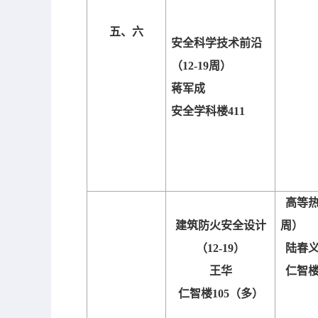
五、六
安全科学技术前沿
（
12-19
周）
蒋军成
安全学科楼
411
高等
建筑防火安全设计
周）
（
12-19
）
陆春
王华
仁智
仁智楼
105
（多）