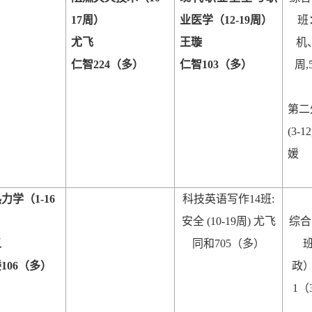
17
周）
业医学（
12-19
周）
班
尤飞
王璇
机
仁智
224
（多）
仁智
103
（多）
周
,
第二
(3-12
媛
热力学（
1-16
科技英语写作
14
班
:
安全
(10-19
周
)
尤飞
综合
义
同和
705
（多）
楼
106
（多）
政
1
（