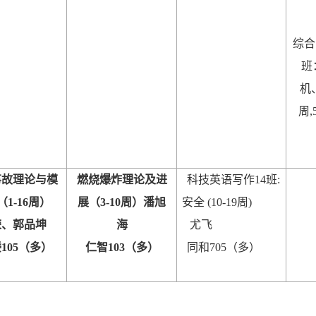
综合
班
机
周
,
事故理论与模
燃烧爆炸理论及进
科技英语写作
14
班
:
（
1-16
周）
展（
3-10
周）潘旭
安全
(10-19
周
)
荣、郭品坤
海
尤飞
楼
105
（多）
仁智
103
（多）
同和
705
（多）