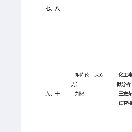
七、八
矩阵论（
1-16
化工
周）
拟分析
九、十
刘彬
王志
仁智