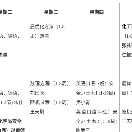
星期二
星期三
星期四
最优化方法（
1-8
化工
语：德语：
周）刘浩
（
1-
,
张礼
朱佳
仁智
数理方程（
1-8
周）
英语口语
13
班：安
最优
语：德语：
刘国庆
全
1+
土木
1 (1-19
周
)
周）
,1-4
节
)
朱佳
随机过程（
1-8
周）
吴小青
王天荆
英语口语
14
班：安
随机
化学品安全
全
2+
土木
2 (1-19
周
)
王天
9
周）赵声萍
陈爱民