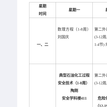
星期
星期一
时间
数理方程（
1-8
周）
第二外
刘国庆
(3-12
周
一、二
1-4
节
)
典型石油化工过程
第二外
安全技术（
1-8
周）
(3-12
周
陶刚
安全学科楼
411
危险
（
12-1