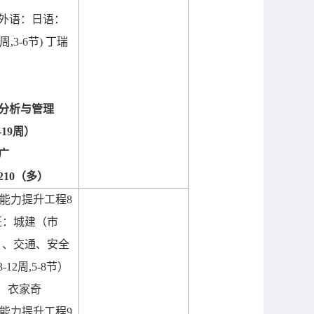
外语：日语：
周
,3-6
节
)
丁瑞
分析与管理
-19
周）
广
210
（多）
能力提升工程
8
班：城建（市
）、交通、安全
3-12
周
,5-8
节）
衣家奇
能力提升工程
9