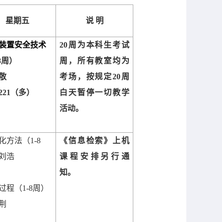
星期五
说 明
装置安全技术
20
周为本科生考试
8
周）
周，所有教室均为
敬
考场，按规定
20
周
221
（多）
白天暂停一切教学
活动。
化方法（
1-8
《信息检索》上机
刘浩
课程安排另行通
知。
过程（
1-8
周）
荆