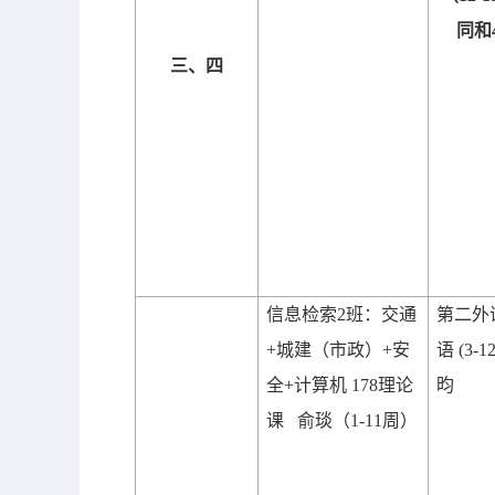
同和
三、四
信息检索
2
班：交通
第二外
+
城建（市政）
+
安
语
(3-1
全
+
计算机
178
理论
昀
课 俞琰（
1-11
周）