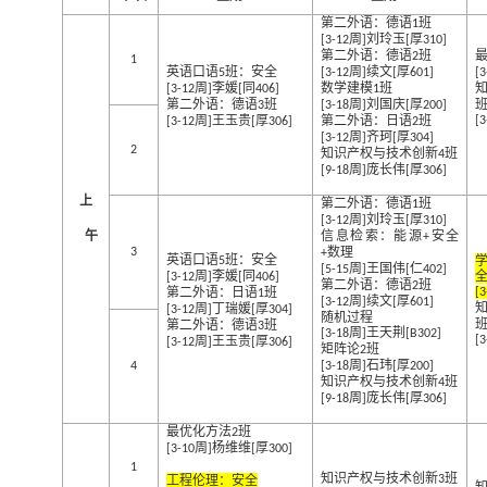
第二外语：德语
班
1
周
刘玲玉
厚
[3-12
]
[
310]
第二外语：德语
班
2
1
英语口语
班：安全
周
续文
厚
5
[3-12
]
[
601]
[3
周
李媛
同
数学建模
班
[3-12
]
[
406]
1
第二外语：德语
班
周
刘国庆
厚
3
[3-18
]
[
200]
周
王玉贵
厚
第二外语：日语
班
[3
[3-12
]
[
306]
2
周
齐珂
厚
[3-12
]
[
304]
2
知识产权与技术创新
班
4
周
庞长伟
厚
[9-18
]
[
306]
上
第二外语：德语
班
1
周
刘玲玉
厚
[3-12
]
[
310]
午
信息检索：能源
安全
+
数理
3
+
英语口语
班：安全
5
周
王国伟
仁
[5-15
]
[
402]
周
李媛
同
[3-12
]
[
406]
第二外语：德语
班
2
第二外语：日语
班
[3
1
周
续文
厚
[3-12
]
[
601]
周
丁瑞媛
厚
[3-12
]
[
304]
随机过程
第二外语：德语
班
3
周
王天荆
[3-18
]
[B302]
周
王玉贵
厚
[3
[3-12
]
[
306]
矩阵论
班
2
周
石玮
厚
4
[3-18
]
[
200]
知识产权与技术创新
班
4
周
庞长伟
厚
[9-18
]
[
306]
最优化方法
班
2
周
杨维维
厚
[3-10
]
[
300]
1
知识产权与技术创新
班
工程伦理：安全
3