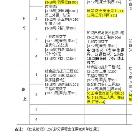
周
庞长伟
厚
周
韩雪峰
[3-12
]
[
306]
[3-18
]
[B305]
应用统计
[3
周
张国娟
建筑防火安全设计
[3-18
]
[B301]
[11-
第二外语：法语
周
王华
同和
18
]
[
211]
下
2
周
许玉婷
厚
[3-12
]
[
310]
矩阵论
班
3
午
周
刘凯
厚
[3-18
]
[
304]
知识产权与技术创新
班
3
工程应用数学
周
庞长伟
厚
[3-12
]
[
306]
3
周
秦雯
厚
[13-13
]
[
310]
工程应用数学
最优化方法
班
1
周
秦雯
厚
[3-12
]
[
310]
周
刘浩
厚
[3-10
]
[
600]
中国概况（留学生课
[3
矩阵论
班
程，双语教学）
1
班
[3-
4
4
周
刘凯
厚
18
周
]
白薇臻（预计线上
[3-18
]
[
304]
教学）
综合能力提升工程
班
1
综合能力提升工程
班
周
王琳
厚
1
[3-12
]
[
300]
[3
1
周
王琳
厚
工程应用数学
[3-12
]
[
300]
数学建模
班
周
秦雯
厚
2
[3-12
]
[
310]
[3
周
邵建峰
厚
综合能力提升工程
班
[3-18
]
[
201]
2
工程应用数学
周
吴健生
厚
[3-12
]
[
400]
晚
[3
周
秦雯
厚
化工事故理论与模拟分
[13-13
]
[
310]
2
析
周
王志荣，郭品
[3-18
]
上
坤
仁智
[
224]
3
4
备注：《信息检索》上机部分课程由任课老师单独通知