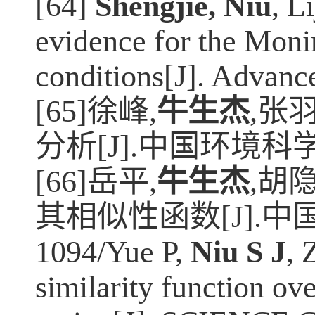
[64]
Shengjie, Niu
, L
evidence for the Monin
conditions[J]. Advanc
[65]
徐峰
,
牛生杰
,
张
分析
[J].
中国环境科
[66]
岳平
,
牛生杰
,
胡
其相似性函数
[J].
中
1094/Yue P,
Niu S J
, 
similarity function ov