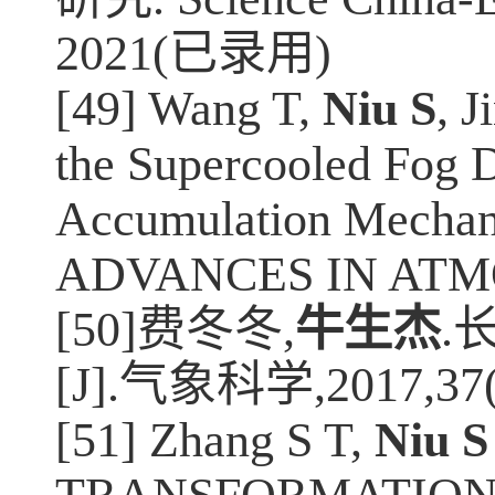
2021(
已录用
)
[49] Wang T,
Niu S
, J
the Supercooled Fog D
Accumulation Mechani
ADVANCES IN ATMO
[50]
费冬冬
,
牛生杰
.
[J].
气象科学
,2017,37
[51] Zhang S T,
Niu S