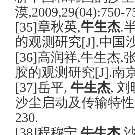
漠
,2009,29(04):750-7
[35]
章秋英
,
牛生杰
.
的观测研究
[J].
中国
[36]高润祥
,
牛生杰
,
胶的观测研究
[J].
南
[37]岳平
,
牛生杰
,
刘
沙尘启动及传输特性
230.
[38]程穆宁
,
牛生杰
.