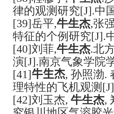
律的观测研究
[J].
中
[39]岳平
,
牛生杰
,
张
特征的个例研究
[J].
[40]刘菲
,
牛生杰
.
北
演
[J].
南京气象学院
[41]
牛生杰
, 孙照渤
.
理特性的飞机观测
[J
[42]刘玉杰
,
牛生杰
,
究银川地区气溶胶光