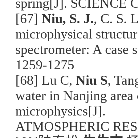
spring[J]. SCIENCE C
[67]
Niu, S. J.
, C. S. 
microphysical structur
spectrometer: A case s
1259-1275
[68] Lu C,
Niu S
, Tan
water in Nanjing area 
microphysics[J].
ATMOSPHERIC RESEAR