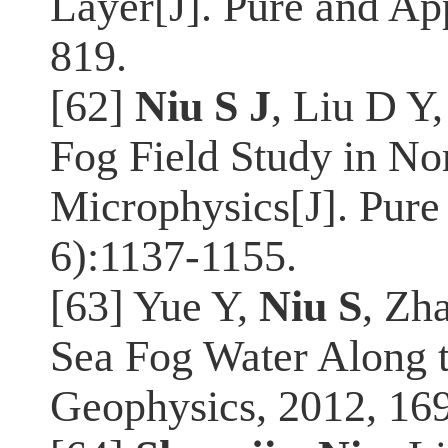
Layer[J]. Pure and Ap
819.
[62]
Niu S J
, Liu D Y
Fog Field Study in Nor
Microphysics[J]. Pure
6):1137-1155.
[63] Yue Y,
Niu S
, Zh
Sea Fog Water Along t
Geophysics, 2012, 16