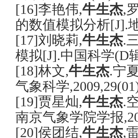
[16]李艳伟
,
牛生杰
,
的数值模拟分析
[J].
[17]刘晓莉
,
牛生杰
.
模拟
[J].
中国科学
(D
[18]林文
,
牛生杰
.
宁
气象科学
,2009,29(01
[19]贾星灿
,
牛生杰
.
南京气象学院学报
,2
[20]侯团结
,
牛生杰
,