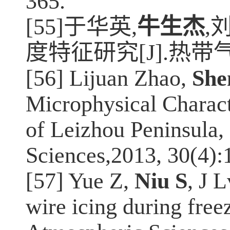
365.
[55]
于华英
,
牛生杰
,
度特征研究
[J].
热带
[56] Lijuan Zhao,
She
Microphysical Characte
of Leizhou Peninsula,
Sciences,2013, 30(4):
[57] Yue Z,
Niu S
, J 
wire icing during free