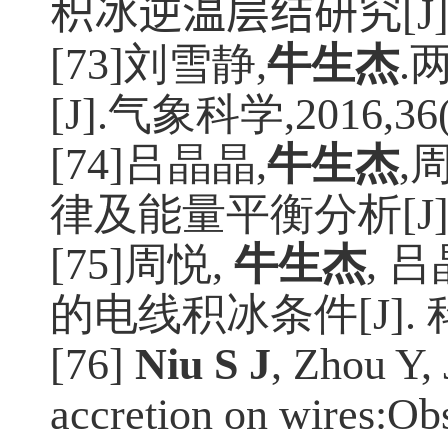
积冰逆温层结研究
[J]
[73]刘雪静
,
牛生杰
.
[J].
气象科学
,2016,36
[74]吕晶晶
,
牛生杰
,
律及能量平衡分析
[J]
[75]周悦
,
牛生杰
,
吕
的电线积冰条件
[J].
[76]
Niu S J
, Zhou Y, 
accretion on wires:Obs