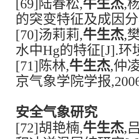
[69]
陆春松
,
牛生杰
,
的突变特征及成因分
[70]
汤莉莉
,
牛生杰
,
水中
Hg
的特征
[J].
环
[71]
陈林
,
牛生杰
,
仲
京气象学院学报
,200
安全气象研究
[72]
胡艳楠
,
牛生杰
,