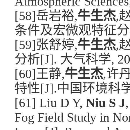
Atmospheric Sciences
[58]
岳岩裕
,
牛生杰
,
条件及宏微观特征分
[59]
张舒婷
,
牛生杰
,
分析
[J].
大气科学
, 2
[60]
王静
,
牛生杰
,
许
特性
[J].
中国环境科
[61] Liu D Y,
Niu S J
Fog Field Study in No