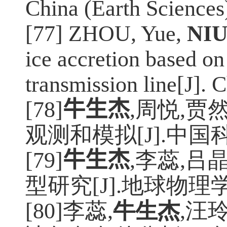
China (Earth Sciences
[77] ZHOU, Yue,
NI
ice accretion based on
transmission line[J]. 
[78]
牛生杰
,周悦
,
贾
观测和模拟
[J].
中国
[79]
牛生杰
,李蕊
,
吕
型研究
[J].
地球物理
[80]李蕊
,
牛生杰
,
汪