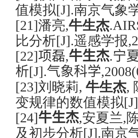
值模拟
[J].
南京气象
[21]潘亮
,
牛生杰
.AI
比分析
[J].
遥感学报
,
[22]
项磊
,
牛生杰
.
宁
析
[J].
气象科学
,2008(
[23]刘晓莉
,
牛生杰
,
变规律的数值模拟
[J
[24]
牛生杰
,安夏兰
,
及初步分析
[J].
南京