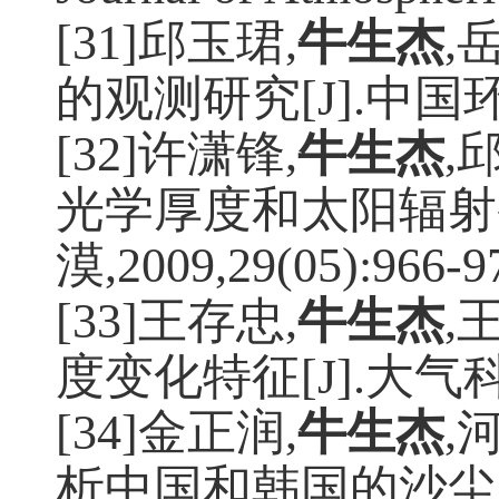
[31]邱玉珺
,
牛生杰
,
的观测研究
[J].
中国
[32]许潇锋
,
牛生杰
,
光学厚度和太阳辐射
漠
,2009,29(05):966-9
[33]王存忠
,
牛生杰
,
度变化特征
[J].
大气
[34]金正润
,
牛生杰
,
析中国和韩国的沙尘