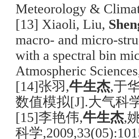
Meteorology & Climat
[13] Xiaoli, Liu,
Sheng
macro- and micro-stru
with a spectral bin m
Atmospheric Sciences
[14]张羽
,
牛生杰
,
于
数值模拟
[J].
大气科
[15]李艳伟
,
牛生杰
,
科学
,2009,33(05):101