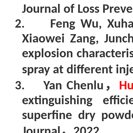
Journal of Loss Preve
2.
Feng Wu, Xuh
Xiaowei Zang, Junch
explosion characteri
spray at different inj
，
3.
Yan Chenlu
Hu
extinguishing eff
superfine dry powde
，
Journal
2022