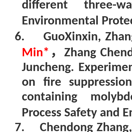
different three-
Environmental Prote
6.
GuoXinxin, Zha
，
Min*
Zhang Chen
Juncheng. Experimen
on fire suppressio
containing molybd
Process Safety and E
7.
Chendong Zhang, 