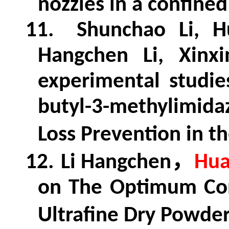
nozzles in a confined
11.
Shunchao Li, H
Hangchen Li, Xinx
experimental studie
butyl-3-methylimidaz
Loss Prevention in th
，
12.
Li Hangchen
Hua
on The Optimum Con
Ultrafine Dry Powder