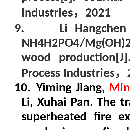
，
Industries
2021
9.
Li Hangchen
NH4H2PO4/Mg(OH)2 c
wood production[J]
，
Process Industries
10.
Yiming Jiang,
Min
Li, Xuhai Pan
. The t
superheated fire ex