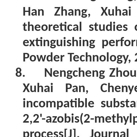
Han Zhang, Xuha
theoretical studies
extinguishing perf
Powder Technology,
8.
Nengcheng Zho
Xuhai Pan, Chenye
incompatible substa
2,2'-azobis(2-methyl
process[J]. Journa