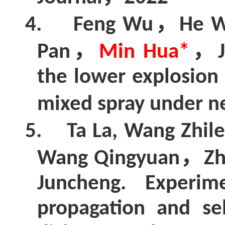
，
4.
Feng Wu
He 
，
，
Pan
Min Hua*
the lower explosion
mixed spray under ne
5.
Ta La, Wang Zhile
，
Wang Qingyuan
Zh
Juncheng. Experim
propagation and sel