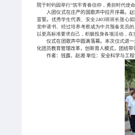
院
于时钧园举行“筑牢青春信仰，勇担时代使命
入团仪式在庄严的国歌声中拉开序幕。
赵
宣誓。
优秀学生
代表
、安全2403班班长
张心如
党申请书
、
经过培养考察
成为中共
预备
党员的
以更高标准要求自己，积极投身各项活动，在
仪式在团歌声中圆满落幕。本次
仪式
进一
化团员教育管理改革，创新育人模式，团结带
作者：钱露、赵湘 单位：安全科学与工程