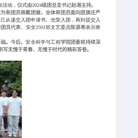
加活动，仪式
由2024级团总支
书记
赵湘主持。
悦为新团员佩戴团徽，全体新团员面向团旗庄严
自己从递交入团申请书、
光荣入团，再到提交入
新团员代表
、
安全2501班文艺委员
陈源希
表示将
基础。今后，
安全科学与工程
学院团委将持续深
书写无愧于青春、无愧于时代的精彩答卷。