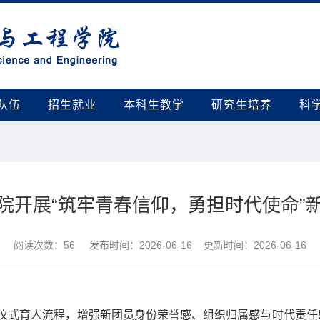
队伍
招生就业
本科生教学
研究生培养
科
院开展“筑牢青春信仰，勇担时代使命”
阅读次数：
56
发布时间：2026-06-16 更新时间：2026-06-16
仪式育人流程，增强新团员身份荣誉感、组织归属感与时代责任感