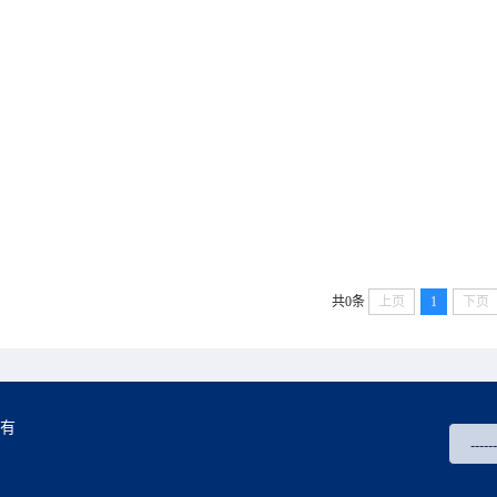
共0条
上页
1
下页
所有